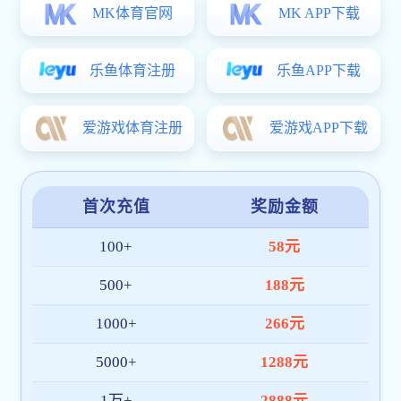
们有机会来中国、来东软学习。手机看欧洲杯的app
还特别准备了文创纪念品送给远道而来的皇冠hg666
体育，对方回赠了球队签名球衣及纪念品。