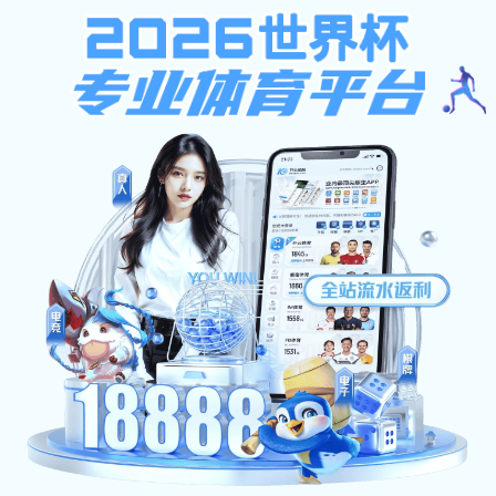
ky体育
官方主页
·
English Version