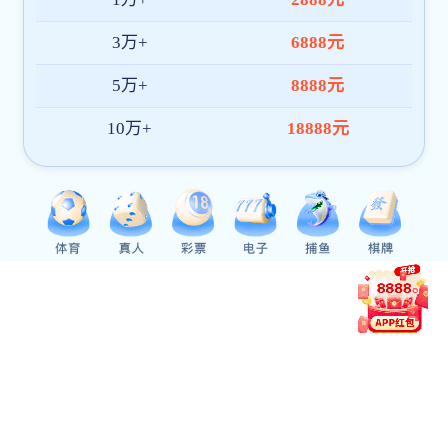
合，创新智慧教学模式，以更高的标准、更实的举
措，打造符合新时代要求、具有我校鲜明应用型特色
的高水平课程体系。
推荐
1
巴西圣卡塔琳娜南部大学女子足球队来校开展文化交流
2
中国首台！东软医疗光子计数CT获批，十年磨剑领跑全球
3
国家级一等奖+3！我校皇冠hg666体育再展硬核竞赛实力
4
重磅！再获3门国家级一流本科课程
5
4项国家级一等奖！我校皇冠hg666体育在中国机器人及人工智能大赛上大放异彩
6
151名俄罗斯皇冠hg666体育齐聚大东软，我校迎来中俄教育合作"最大班级”
7
我校2个国一流专业成为“工信部产教融合专业试点”
8
我校皇冠hg666体育在第十五届全国大皇冠hg666体育电子商务“三创赛”挑战赛斩获全国一等奖！