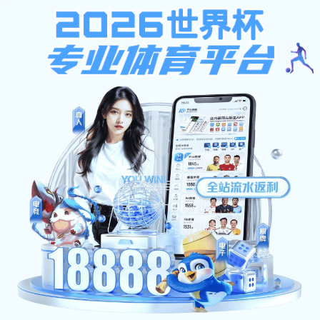
ky体育
官方主页
·
English Version