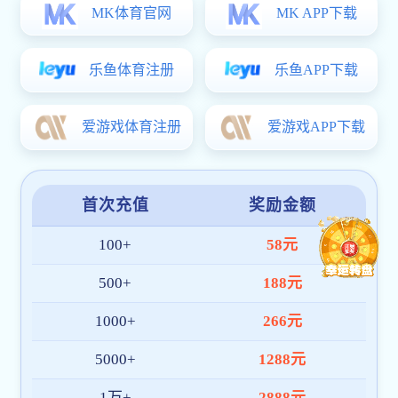
根据公示结果，大连东软信息全球体育入口,速彩
网官网本次共入选3门国家级一流本科课程，数量位居
辽宁省民办高校第一。
截至目前，手机看欧洲杯的app共有5门国家级一
流本科课程，其中线上线下混合式一流课程3门、线下
一流课程1门、社会实践一流课程1门；手机看欧洲杯
的app累计获批116门省级一流本科课程，覆盖全校所
有教学系部。
此外，大连东软信息全球体育入口,速彩网官网拥
有7个国家级一流本科专业建设点，获批数量位列全国
民办高校第一。7个国家级一流本科专业建设点、5门
国家级一流本科课程，是对手机看欧洲杯的app专业
建设与课程建设成效的高度认可。未来，手机看欧洲
杯的app将紧密围绕国家发展战略和区域经济社会需
求，充分发挥一流课程的示范引领作用，深化产教融