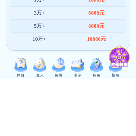
ky体育:皇冠hg666体育活动
运动场上的挥汗如雨，青春舞台上的潇洒恣意……多才多艺、创意无
限的东软师生让校园熠熠生辉。舞林盟主、十佳歌手、“格致杯”演讲
比赛、“争鸣杯”辩论赛、各类人文科技论坛等校园活动精彩纷呈……
校园活动
图片视界
校园时讯
活动讲座