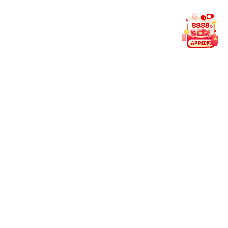
啦啦操大赛
AI系列讲座重磅来袭！
准毕业生职场竞争力
UP UP UP！