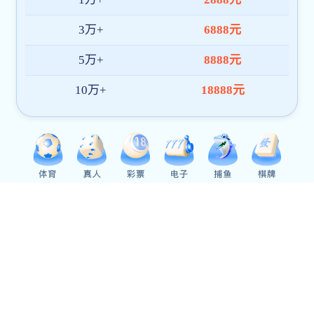
社团嘉年华